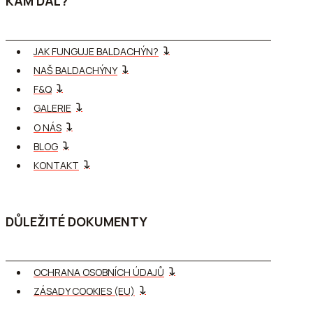
KAM DÁL?
JAK FUNGUJE BALDACHÝN?
NAŠ BALDACHÝNY
F&Q
GALERIE
O NÁS
BLOG
KONTAKT
DŮLEŽITÉ DOKUMENTY
OCHRANA OSOBNÍCH ÚDAJŮ
ZÁSADY COOKIES (EU)