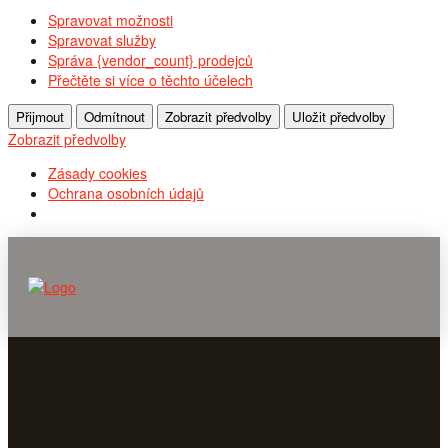
Spravovat možnosti
Spravovat služby
Správa {vendor_count} prodejců
Přečtěte si více o těchto účelech
Přijmout
Odmítnout
Zobrazit předvolby
Uložit předvolby
Zobrazit předvolby
Zásady cookies
Ochrana osobních údajů