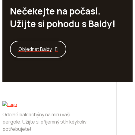
Nečekejte na počasí.
Užijte si pohodu s Baldy!
Objednat Baldy
Odolné baldachýny na míru vaší
pergole. Užijte si příjemný stín kdykoliv
potřebujete!