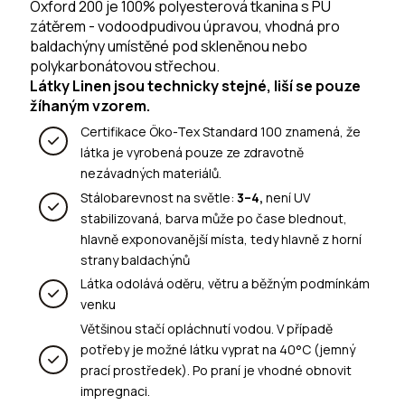
Oxford 200 je 100% polyesterová tkanina s PU
zátěrem - vodoodpudivou úpravou, vhodná pro
baldachýny umístěné pod skleněnou nebo
polykarbonátovou střechou.
Látky Linen jsou technicky stejné, liší se pouze
žíhaným vzorem.
Certifikace Öko-Tex Standard 100 znamená, že
látka je vyrobená pouze ze zdravotně
nezávadných materiálů.
Stálobarevnost na světle:
3–4,
není UV
stabilizovaná, barva může po čase blednout,
hlavně exponovanější místa, tedy hlavně z horní
strany baldachýnů
Látka odolává oděru, větru a běžným podmínkám
venku
Většinou stačí opláchnutí vodou. V případě
potřeby je možné látku vyprat na 40°C (jemný
prací prostředek). Po praní je vhodné obnovit
impregnaci.